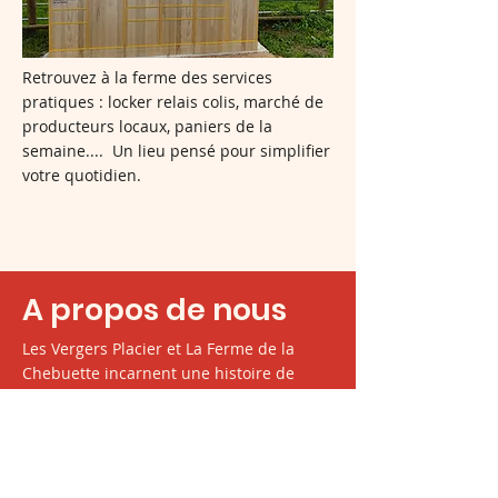
Retrouvez à la ferme des services
pratiques : locker relais colis, marché de
producteurs locaux, paniers de la
semaine.... Un lieu pensé pour simplifier
votre quotidien.
A propos de nous
Les Vergers Placier et La Ferme de la
Chebuette incarnent une histoire de
famille et de passion pour la terre,
transmise depuis cinq générations.
D’abord dédiée à la production de fruits
et légumes biologiques sur les bords de
Loire, la famille Placier a créé La Ferme