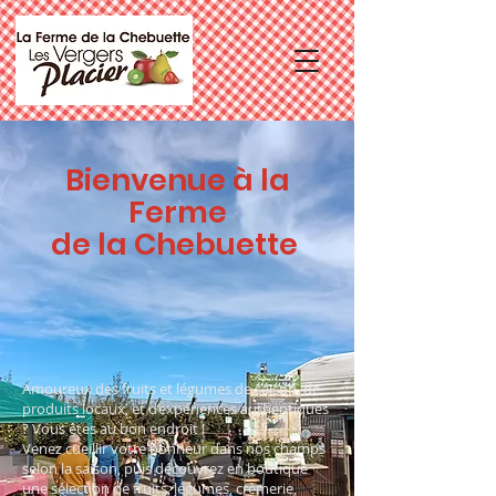
Bienvenue à la
Ferme
de la Chebuette
Amoureux des fruits et légumes de saison, de
produits locaux, et d’expériences authentiques
? Vous êtes au bon endroit !
Venez cueillir votre bonheur dans nos champs
selon la saison, puis découvrez en boutique
une sélection de fruits, légumes, crèmerie,