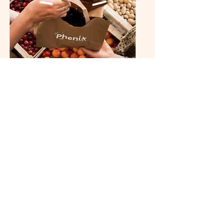
Paniers anti-
gaspillage
Retrouvez nos produits
à date courte,
en paniers anti-gaspillage
sur les applications
mobiles Phenix et Too
good to go.
Retrait en boutique
.